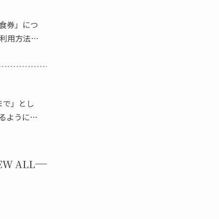
食券」につ
ご利用方法を
 […]
まで」とし
けるように変
で […]
EW ALL