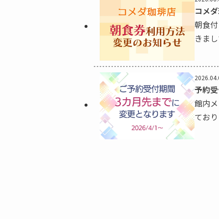
コメダ
朝食付
きまし
変更い
2026.04.
予約受
館内メ
ており
更いた