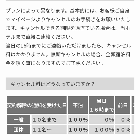
プランによって異なります。基本的には、お客様ご自身
でマイページよりキャンセルのお手続きをお願いいたし
ます。キャンセルできる期限を過ぎている場合は、当ホ
テルまで直接ご連絡ください。
当日の16時までにご連絡いただけましたら、キャンセル
料はかかりません。無断キャンセルの場合、全額宿泊料
金を頂く事になりますのでご了承ください。
キャンセル料はどうなっていますか？
当日
契約解除の通知を受けた日
不泊
前日
２
１６時まで
一般
１０名まで
１００％
０％
０％
団体
１１名〜
１００％
１００％
５０％