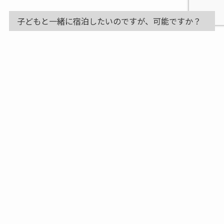
子どもと一緒に宿泊したいのですが、可能ですか？
中学3年生までのお子様であれば、無料で添い寝が可能で
す（1ベッドに1名様まで）。
チェックイン/アウト
チェックイン/チェックアウトの時間は？
チェックイン：14：00
チェックアウト：11：00（会員様12：00）
チェックアウトの延長は可能ですか。